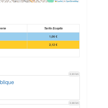
Leaflet
|
©
OpenStreetMap
verte
Tarifs Ecoplis
1,06 €
2,12 €
0,93 km
blique
0,98 km