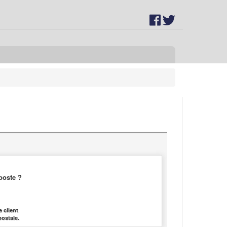
poste ?
 client
postale.