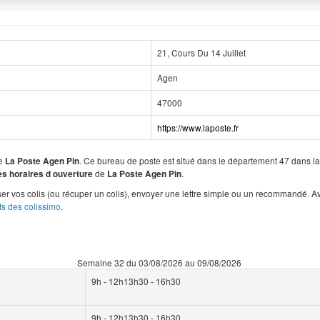
21, Cours Du 14 Juillet
Agen
47000
https://www.laposte.fr
de
. Ce bureau de poste est situé dans le département 47 dans 
La Poste Agen Pin
de
.
les horaires d ouverture
La Poste Agen Pin
r vos colis (ou récuper un colis), envoyer une lettre simple ou un recommandé. A
ifs des colissimo
.
Semaine 32 du 03/08/2026 au 09/08/2026
9h - 12h13h30 - 16h30
9h - 12h13h30 - 16h30