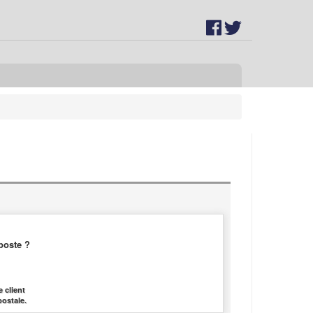
poste ?
 client
postale.