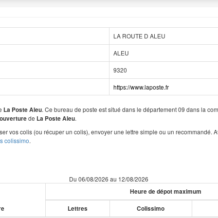
LA ROUTE D ALEU
ALEU
9320
https://www.laposte.fr
de
. Ce bureau de poste est situé dans le département 09 dans la c
La Poste Aleu
de
.
 ouverture
La Poste Aleu
r vos colis (ou récuper un colis), envoyer une lettre simple ou un recommandé. A
es colissimo
.
Du 06/08/2026 au 12/08/2026
Heure de dépot maximum
re
Lettres
Colissimo