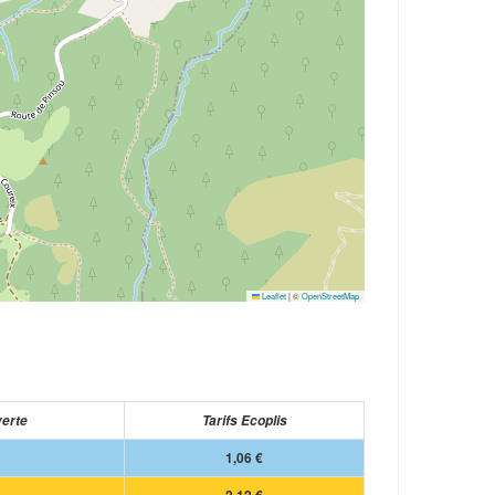
Leaflet
|
©
OpenStreetMap
verte
Tarifs Ecoplis
1,06 €