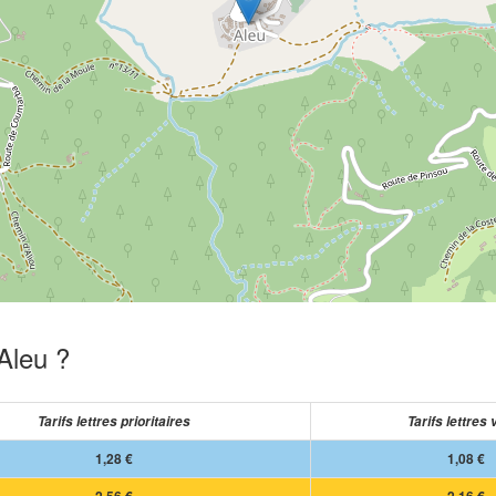
Aleu ?
Tarifs lettres prioritaires
Tarifs lettres 
1,28 €
1,08 €