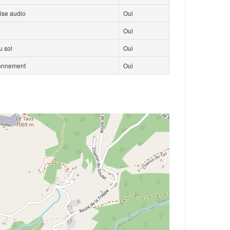
ise audio
Oui
Oui
 sol
Oui
ionnement
Oui