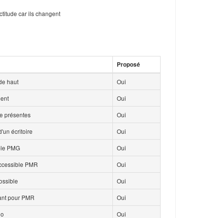
ctitude car ils changent
Proposé
de haut
Oui
ment
Oui
ce présentes
Oui
'un écritoire
Oui
ble PMG
Oui
accessible PMR
Oui
ossible
Oui
isant pour PMR
Oui
io
Oui