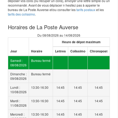
déposer vos colis (ou récuper un colis), envoyer une lettre simple ou un
recommandé. Avant de vous déplacer n hesitez pas à appeler le
bureau de La Poste Auverse et/ou consulter les
tarifs postaux
et les
tarifs des colissimo
.
Horaires de La Poste Auverse
Du 08/08/2026 au 14/08/2026
Heure de dépot maximum
Jour
Horaire
Lettres
Colissimo
Chronopost
Samedi :
Bureau fermé
08/08/2026
Dimanche :
Bureau fermé
09/08/2026
Lundi :
13:30-16:30
14:45
14:45
14:45
10/08/2026
Mardi :
13:30-16:30
14:45
14:45
14:45
11/08/2026
Mercredi :
13:30-16:30
14:45
14:45
14:45