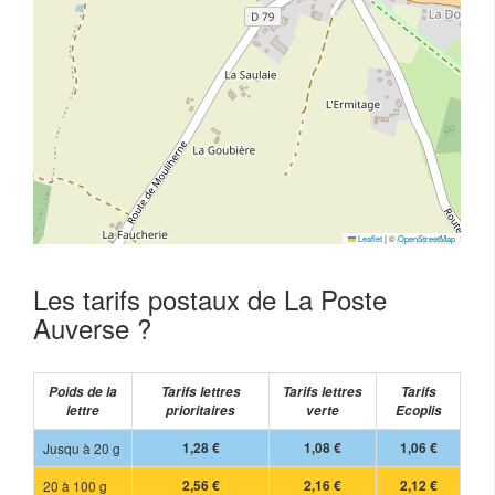
Leaflet
|
©
OpenStreetMap
Les tarifs postaux de La Poste
Auverse ?
Poids de la
Tarifs lettres
Tarifs lettres
Tarifs
lettre
prioritaires
verte
Ecoplis
Jusqu à 20 g
1,28 €
1,08 €
1,06 €
20 à 100 g
2,56 €
2,16 €
2,12 €