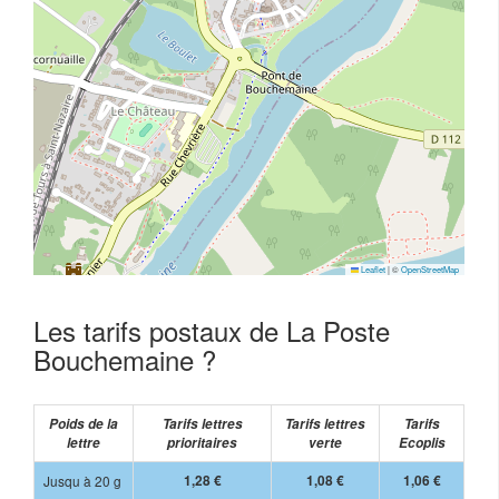
Leaflet
|
©
OpenStreetMap
Les tarifs postaux de La Poste
Bouchemaine ?
Poids de la
Tarifs lettres
Tarifs lettres
Tarifs
lettre
prioritaires
verte
Ecoplis
Jusqu à 20 g
1,28 €
1,08 €
1,06 €