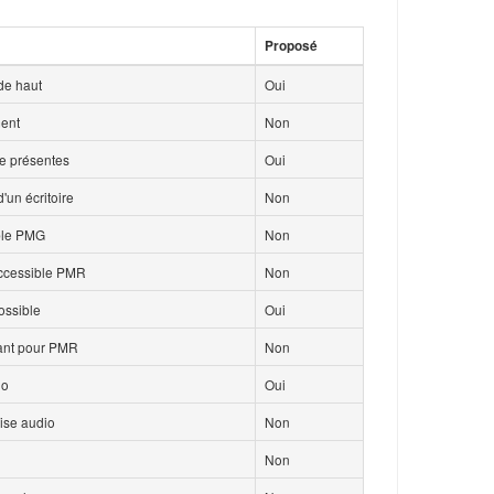
Proposé
de haut
Oui
ment
Non
ce présentes
Oui
'un écritoire
Non
ble PMG
Non
accessible PMR
Non
ossible
Oui
isant pour PMR
Non
io
Oui
ise audio
Non
Non