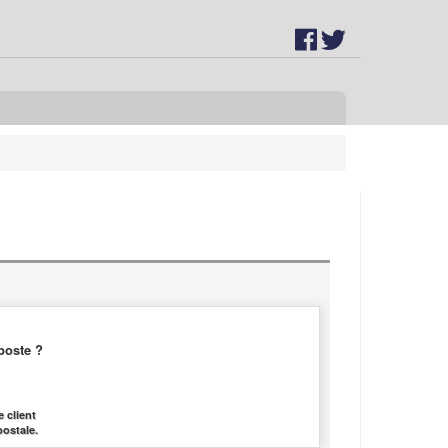
poste ?
 client
postale.