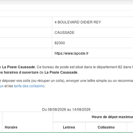
4 BOULEVARD DIDIER REY
CAUSSADE
82300
https://www.laposte.fr
de
. Ce bureau de poste est situé dans le département 82 dan
La Poste Caussade
de
.
les horaires d ouverture
La Poste Caussade
 déposer vos colis (ou récuper un colis), envoyer une lettre simple ou un recomma
aux
et les
tarifs des colissimo
.
Du 08/08/2026 au 14/08/2026
Heure de dépot maxim
Horaire
Lettres
Colissimo