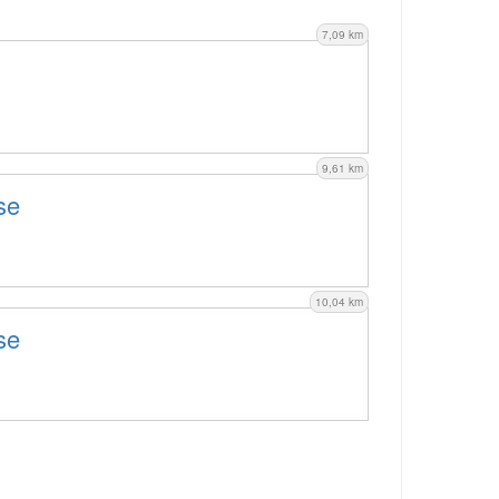
7,09 km
9,61 km
se
10,04 km
se