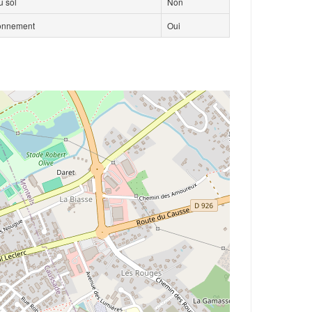
 sol
Non
ionnement
Oui