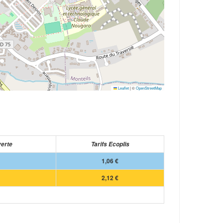
Leaflet
|
©
OpenStreetMap
verte
Tarifs Ecoplis
1,06 €
2,12 €