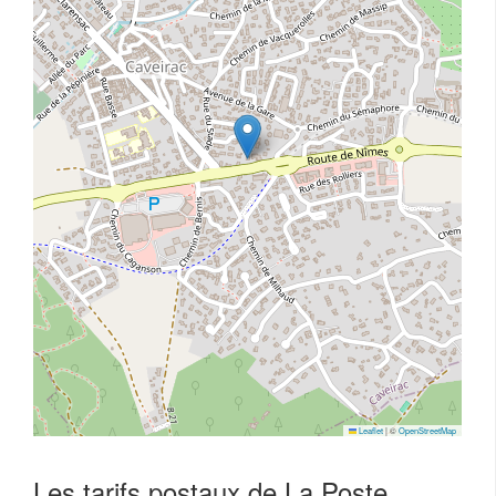
Leaflet
|
©
OpenStreetMap
Les tarifs postaux de La Poste