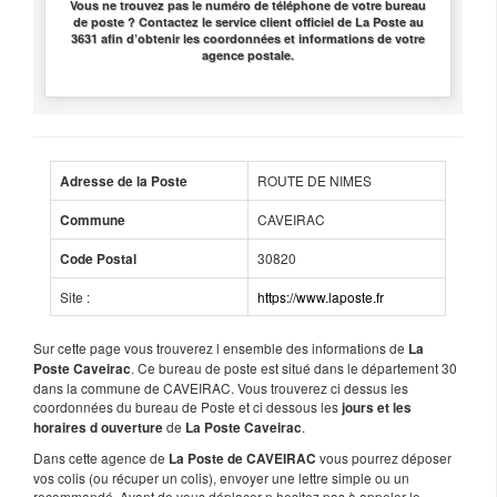
Vous ne trouvez pas le numéro de téléphone de votre bureau
de poste ? Contactez le service client officiel de La Poste au
3631 afin d’obtenir les coordonnées et informations de votre
agence postale.
ROUTE DE NIMES
Adresse de la Poste
CAVEIRAC
Commune
30820
Code Postal
Site :
https://www.laposte.fr
Sur cette page vous trouverez l ensemble des informations de
La
. Ce bureau de poste est situé dans le département 30
Poste Caveirac
dans la commune de CAVEIRAC. Vous trouverez ci dessus les
coordonnées du bureau de Poste et ci dessous les
jours et les
de
.
horaires d ouverture
La Poste Caveirac
Dans cette agence de
vous pourrez déposer
La Poste de CAVEIRAC
vos colis (ou récuper un colis), envoyer une lettre simple ou un
recommandé. Avant de vous déplacer n hesitez pas à appeler le