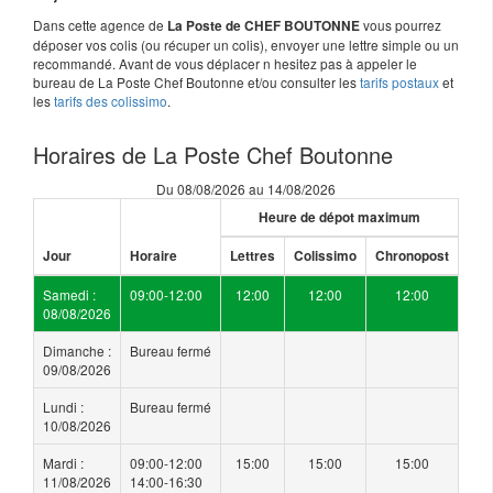
Dans cette agence de
vous pourrez
La Poste de CHEF BOUTONNE
déposer vos colis (ou récuper un colis), envoyer une lettre simple ou un
recommandé. Avant de vous déplacer n hesitez pas à appeler le
bureau de La Poste Chef Boutonne et/ou consulter les
tarifs postaux
et
les
tarifs des colissimo
.
Horaires de La Poste Chef Boutonne
Du 08/08/2026 au 14/08/2026
Heure de dépot maximum
Jour
Horaire
Lettres
Colissimo
Chronopost
Samedi :
09:00-12:00
12:00
12:00
12:00
08/08/2026
Dimanche :
Bureau fermé
09/08/2026
Lundi :
Bureau fermé
10/08/2026
Mardi :
09:00-12:00
15:00
15:00
15:00
11/08/2026
14:00-16:30