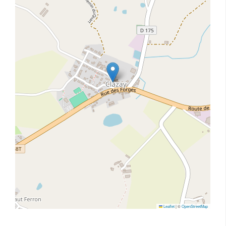
Leaflet
|
©
OpenStreetMap