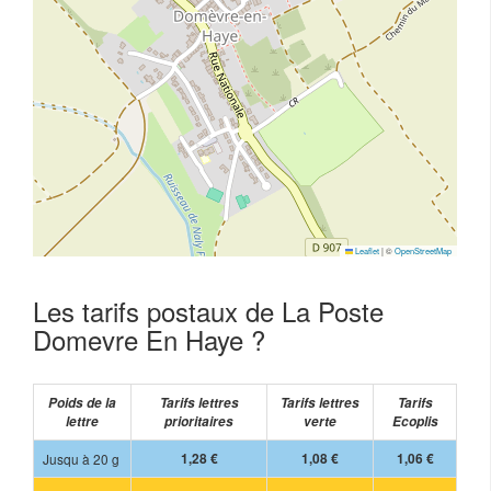
Leaflet
|
©
OpenStreetMap
Les tarifs postaux de La Poste
Domevre En Haye ?
Poids de la
Tarifs lettres
Tarifs lettres
Tarifs
lettre
prioritaires
verte
Ecoplis
Jusqu à 20 g
1,28 €
1,08 €
1,06 €