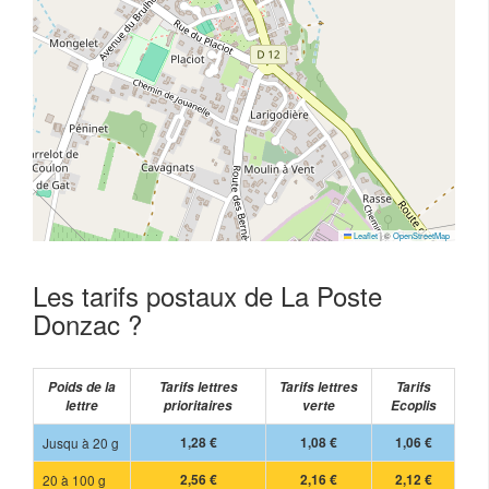
Leaflet
|
©
OpenStreetMap
Les tarifs postaux de La Poste
Donzac ?
Poids de la
Tarifs lettres
Tarifs lettres
Tarifs
lettre
prioritaires
verte
Ecoplis
Jusqu à 20 g
1,28 €
1,08 €
1,06 €
20 à 100 g
2,56 €
2,16 €
2,12 €