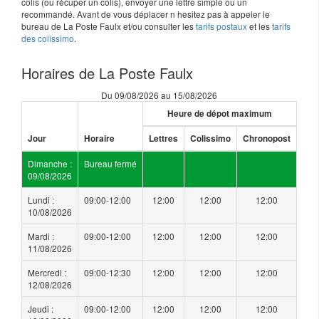
colis (ou récuper un colis), envoyer une lettre simple ou un
recommandé. Avant de vous déplacer n hesitez pas à appeler le
bureau de La Poste Faulx et/ou consulter les
tarifs postaux
et les
tarifs
des colissimo
.
Horaires de La Poste Faulx
Du 09/08/2026 au 15/08/2026
Heure de dépot maximum
Jour
Horaire
Lettres
Colissimo
Chronopost
Dimanche :
Bureau fermé
09/08/2026
Lundi :
09:00-12:00
12:00
12:00
12:00
10/08/2026
Mardi :
09:00-12:00
12:00
12:00
12:00
11/08/2026
Mercredi :
09:00-12:30
12:00
12:00
12:00
12/08/2026
Jeudi :
09:00-12:00
12:00
12:00
12:00