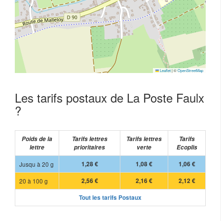
Leaflet
|
©
OpenStreetMap
Les tarifs postaux de La Poste Faulx
?
Poids de la
Tarifs lettres
Tarifs lettres
Tarifs
lettre
prioritaires
verte
Ecoplis
Jusqu à 20 g
1,28 €
1,08 €
1,06 €
20 à 100 g
2,56 €
2,16 €
2,12 €
Tout les tarifs Postaux