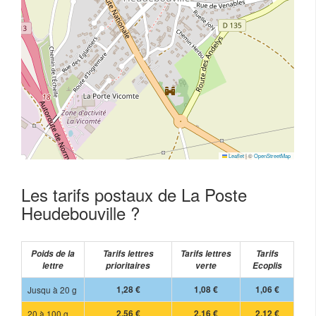
Leaflet
|
©
OpenStreetMap
Les tarifs postaux de La Poste
Heudebouville ?
Poids de la
Tarifs lettres
Tarifs lettres
Tarifs
lettre
prioritaires
verte
Ecoplis
Jusqu à 20 g
1,28 €
1,08 €
1,06 €
20 à 100 g
2,56 €
2,16 €
2,12 €