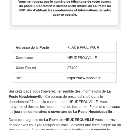
Vous ne trouvez pas le numéro de téléphone de votre bureau
de poste ? Contactez le service client officiel de La Poste au
3631 afin d’obtenir les coordonnées et informations de votre
agence postale.
PLACE PAUL VAUR
Adresse de la Poste
HEUDEBOUVILLE
Commune
27400
Code Postal
Site :
https://www.laposte.fr
Sur cette page vous trouverez l ensemble des informations de
La
. Ce bureau de poste est situé dans le
Poste Heudebouville
département 27 dans la commune de HEUDEBOUVILLE. Vous
trouverez ci dessus les coordonnées du bureau de Poste et ci dessous
les
de
.
jours et les horaires d ouverture
La Poste Heudebouville
Dans cette agence de
vous pourrez
La Poste de HEUDEBOUVILLE
déposer vos colis (ou récuper un colis), envoyer une lettre simple ou un
recommandé. Avant de vous déplacer n hesitez pas à appeler le