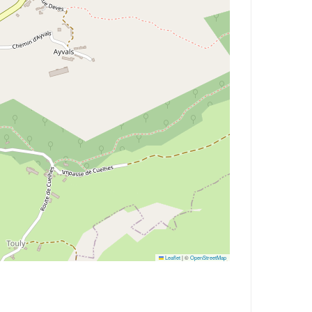
Leaflet
|
©
OpenStreetMap