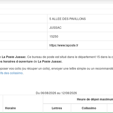
5 ALLEE DES PAVILLONS
JUSSAC
15250
https://www.laposte.fr
de
. Ce bureau de poste est situé dans le département 15 dans l
La Poste Jussac
de
.
les horaires d ouverture
La Poste Jussac
poser vos colis (ou récuper un colis), envoyer une lettre simple ou un recommandé
rifs des colissimo
.
Du 06/08/2026 au 12/08/2026
Heure de dépot maximu
Horaire
Lettres
Colissimo