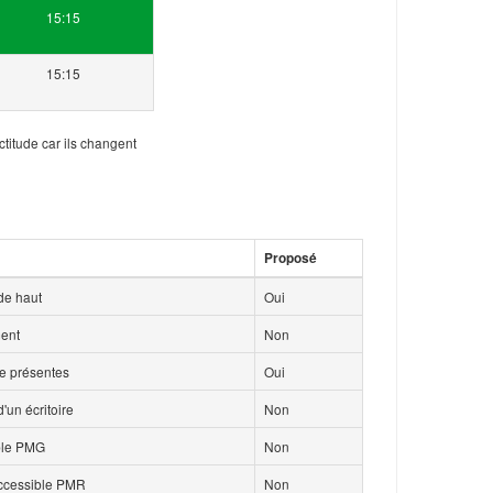
15:15
15:15
ctitude car ils changent
Proposé
de haut
Oui
ment
Non
ce présentes
Oui
'un écritoire
Non
ble PMG
Non
accessible PMR
Non