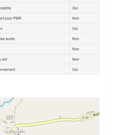
ossible
Oui
isant pour PMR
Non
io
Oui
ise audio
Non
Non
 sol
Non
ionnement
Oui