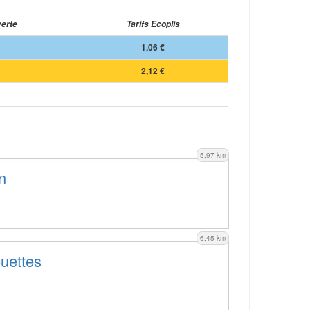
verte
Tarifs Ecoplis
1,06 €
2,12 €
5,97 km
n
6,45 km
ouettes