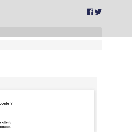
poste ?
 client
postale.