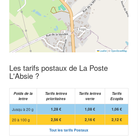
Leaflet
|
©
OpenStreetMap
Les tarifs postaux de La Poste
L'Absie ?
Poids de la
Tarifs lettres
Tarifs lettres
Tarifs
lettre
prioritaires
verte
Ecoplis
Jusqu à 20 g
1,28 €
1,08 €
1,06 €
20 à 100 g
2,56 €
2,16 €
2,12 €
Tout les tarifs Postaux