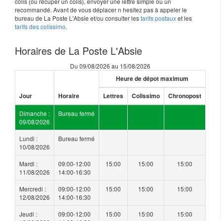
colis (ou récuper un colis), envoyer une lettre simple ou un
recommandé. Avant de vous déplacer n hesitez pas à appeler le
bureau de La Poste L'Absie et/ou consulter les
tarifs postaux
et les
tarifs des colissimo
.
Horaires de La Poste L'Absie
Du 09/08/2026 au 15/08/2026
Heure de dépot maximum
Jour
Horaire
Lettres
Colissimo
Chronopost
Dimanche :
Bureau fermé
09/08/2026
Lundi :
Bureau fermé
10/08/2026
Mardi :
09:00-12:00
15:00
15:00
15:00
11/08/2026
14:00-16:30
Mercredi :
09:00-12:00
15:00
15:00
15:00
12/08/2026
14:00-16:30
Jeudi :
09:00-12:00
15:00
15:00
15:00