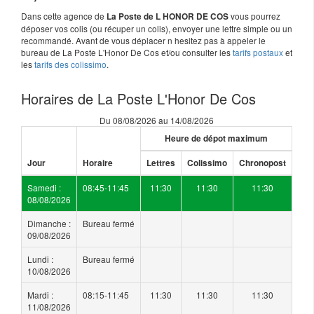
Dans cette agence de
vous pourrez
La Poste de L HONOR DE COS
déposer vos colis (ou récuper un colis), envoyer une lettre simple ou un
recommandé. Avant de vous déplacer n hesitez pas à appeler le
bureau de La Poste L'Honor De Cos et/ou consulter les
tarifs postaux
et
les
tarifs des colissimo
.
Horaires de La Poste L'Honor De Cos
Du 08/08/2026 au 14/08/2026
Heure de dépot maximum
Jour
Horaire
Lettres
Colissimo
Chronopost
Samedi :
08:45-11:45
11:30
11:30
11:30
08/08/2026
Dimanche :
Bureau fermé
09/08/2026
Lundi :
Bureau fermé
10/08/2026
Mardi :
08:15-11:45
11:30
11:30
11:30
11/08/2026