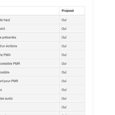
Proposé
de haut
Oui
ment
Oui
ce présentes
Oui
'un écritoire
Oui
ble PMG
Oui
accessible PMR
Oui
ossible
Oui
isant pour PMR
Oui
io
Oui
ise audio
Oui
Oui