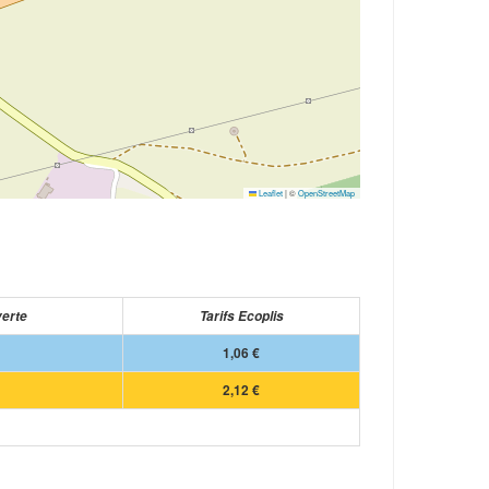
Leaflet
|
©
OpenStreetMap
verte
Tarifs Ecoplis
1,06 €
2,12 €