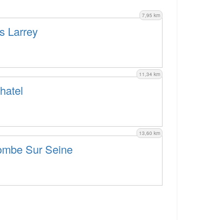
7,95 km
s Larrey
11,34 km
hatel
13,60 km
ombe Sur Seine