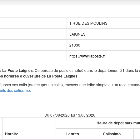
1 RUE DES MOULINS
LAIGNES
21330
https://www.laposte.fr
de
. Ce bureau de poste est situé dans le département 21 dans l
La Poste Laignes
de
.
les horaires d ouverture
La Poste Laignes
poser vos colis (ou récuper un colis), envoyer une lettre simple ou un recommand
arifs des colissimo
.
Du 07/08/2026 au 13/08/2026
Heure de dépot maxim
Horaire
Lettres
Colissimo