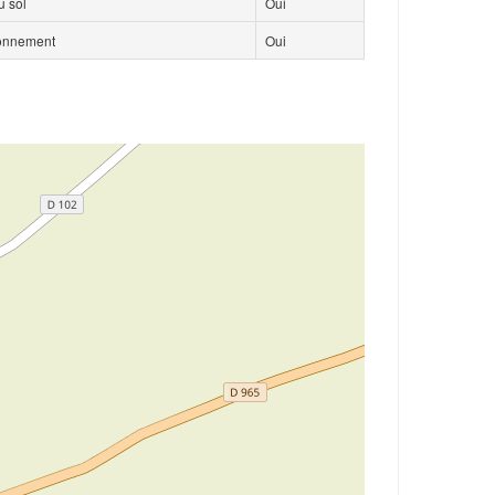
 sol
Oui
ionnement
Oui