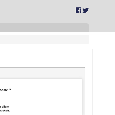
poste ?
 client
postale.