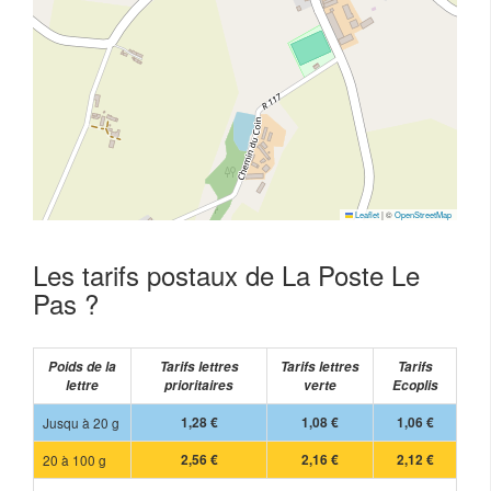
Leaflet
|
©
OpenStreetMap
Les tarifs postaux de La Poste Le
Pas ?
Poids de la
Tarifs lettres
Tarifs lettres
Tarifs
lettre
prioritaires
verte
Ecoplis
Jusqu à 20 g
1,28 €
1,08 €
1,06 €
20 à 100 g
2,56 €
2,16 €
2,12 €