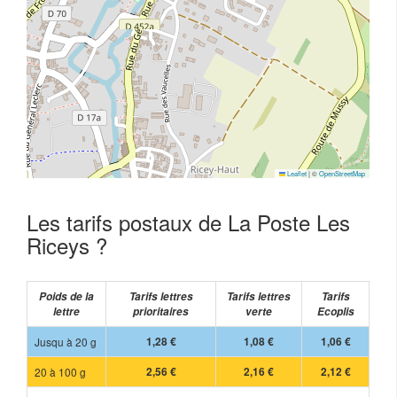
Leaflet
|
©
OpenStreetMap
Les tarifs postaux de La Poste Les
Riceys ?
Poids de la
Tarifs lettres
Tarifs lettres
Tarifs
lettre
prioritaires
verte
Ecoplis
Jusqu à 20 g
1,28 €
1,08 €
1,06 €
20 à 100 g
2,56 €
2,16 €
2,12 €