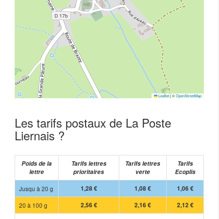
Leaflet
|
©
OpenStreetMap
Les tarifs postaux de La Poste
Liernais ?
Poids de la
Tarifs lettres
Tarifs lettres
Tarifs
lettre
prioritaires
verte
Ecoplis
Jusqu à 20 g
1,28 €
1,08 €
1,06 €
20 à 100 g
2,56 €
2,16 €
2,12 €