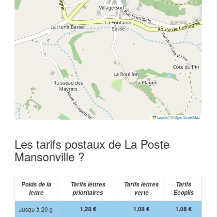
Leaflet
|
©
OpenStreetMap
Les tarifs postaux de La Poste
Mansonville ?
Poids de la
Tarifs lettres
Tarifs lettres
Tarifs
lettre
prioritaires
verte
Ecoplis
Jusqu à 20 g
1,28 €
1,08 €
1,06 €