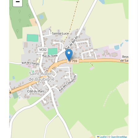
−
Leaflet
|
©
OpenStreetMap