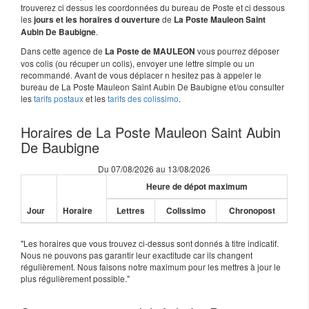
trouverez ci dessus les coordonnées du bureau de Poste et ci dessous
les
de
jours et les horaires d ouverture
La Poste Mauleon Saint
.
Aubin De Baubigne
Dans cette agence de
vous pourrez déposer
La Poste de MAULEON
vos colis (ou récuper un colis), envoyer une lettre simple ou un
recommandé. Avant de vous déplacer n hesitez pas à appeler le
bureau de La Poste Mauleon Saint Aubin De Baubigne et/ou consulter
les
tarifs postaux
et les
tarifs des colissimo
.
Horaires de La Poste Mauleon Saint Aubin
De Baubigne
Du 07/08/2026 au 13/08/2026
Heure de dépot maximum
Jour
Horaire
Lettres
Colissimo
Chronopost
"Les horaires que vous trouvez ci-dessus sont donnés à titre indicatif.
Nous ne pouvons pas garantir leur exactitude car ils changent
régulièrement. Nous faisons notre maximum pour les mettres à jour le
plus régulièrement possible."