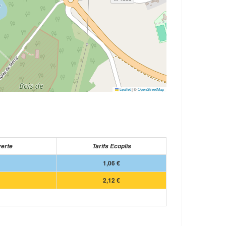
Leaflet
|
©
OpenStreetMap
verte
Tarifs Ecoplis
1,06 €
2,12 €