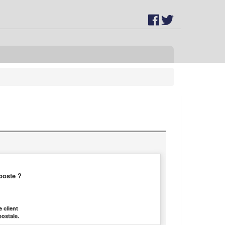
poste ?
 client
postale.