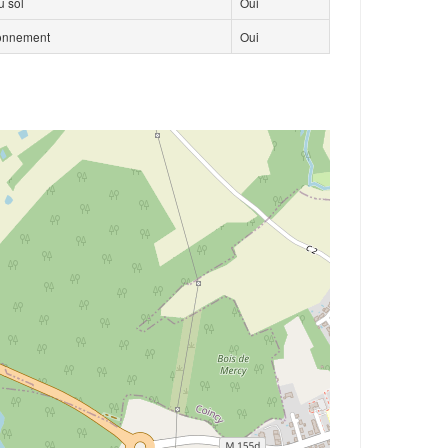
 sol
Oui
ionnement
Oui