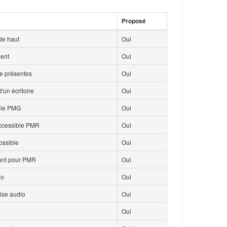
Proposé
de haut
Oui
ment
Oui
ce présentes
Oui
'un écritoire
Oui
ble PMG
Oui
accessible PMR
Oui
ossible
Oui
isant pour PMR
Oui
io
Oui
ise audio
Oui
Oui