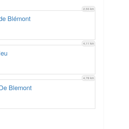
2,55 km
de Blémont
4,11 km
leu
4,78 km
 De Blemont