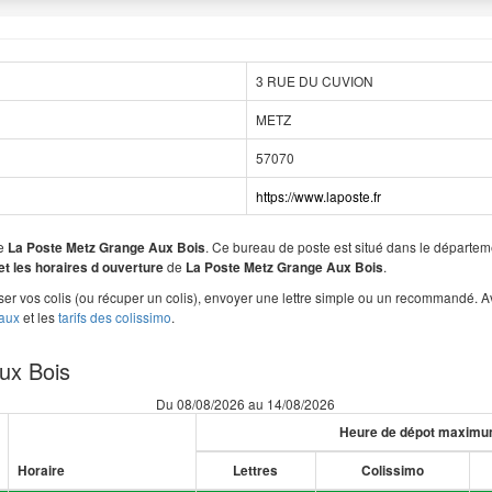
3 RUE DU CUVION
METZ
57070
https://www.laposte.fr
de
. Ce bureau de poste est situé dans le départ
La Poste Metz Grange Aux Bois
de
.
et les horaires d ouverture
La Poste Metz Grange Aux Bois
r vos colis (ou récuper un colis), envoyer une lettre simple ou un recommandé. A
taux
et les
tarifs des colissimo
.
ux Bois
Du 08/08/2026 au 14/08/2026
Heure de dépot maxim
Horaire
Lettres
Colissimo