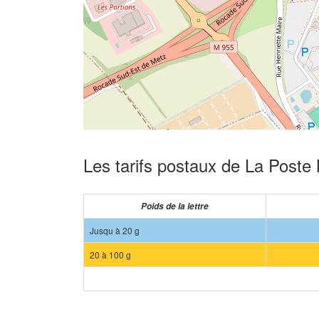
Les tarifs postaux de La Post
Poids de la lettre
Jusqu à 20 g
20 à 100 g