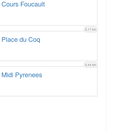
 Cours Foucault
5,17 km
 Place du Coq
5,44 km
 Midi Pyrenees