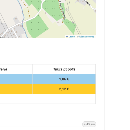
Leaflet
|
©
OpenStreetMap
verte
Tarifs Ecoplis
1,06 €
2,12 €
4,43 km