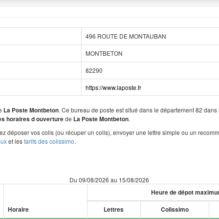
496 ROUTE DE MONTAUBAN
MONTBETON
82290
https://www.laposte.fr
de
. Ce bureau de poste est situé dans le département 82 da
La Poste Montbeton
de
.
les horaires d ouverture
La Poste Montbeton
z déposer vos colis (ou récuper un colis), envoyer une lettre simple ou un recom
aux
et les
tarifs des colissimo
.
Du 09/08/2026 au 15/08/2026
Heure de dépot maxim
Horaire
Lettres
Colissimo