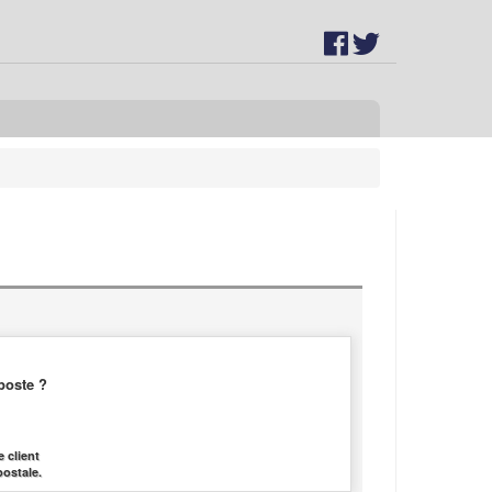
poste ?
 client
postale.