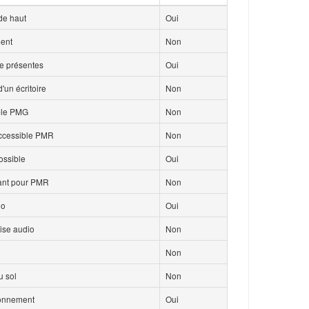
de haut
Oui
ment
Non
ce présentes
Oui
'un écritoire
Non
ble PMG
Non
accessible PMR
Non
ossible
Oui
isant pour PMR
Non
io
Oui
ise audio
Non
Non
 sol
Non
ionnement
Oui