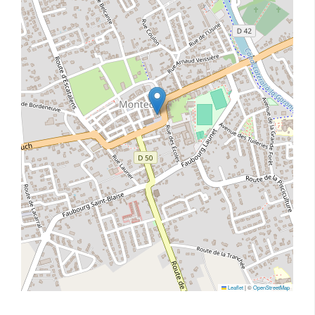
Leaflet
|
©
OpenStreetMap