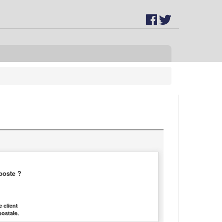
poste ?
 client
postale.