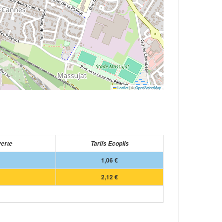
Leaflet
|
©
OpenStreetMap
verte
Tarifs Ecoplis
1,06 €
2,12 €