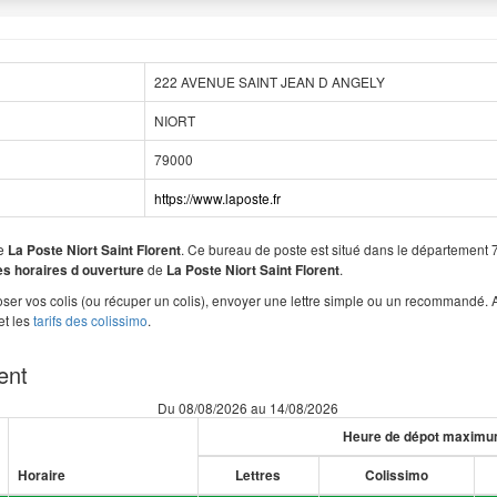
222 AVENUE SAINT JEAN D ANGELY
NIORT
79000
https://www.laposte.fr
de
. Ce bureau de poste est situé dans le département
La Poste Niort Saint Florent
de
.
les horaires d ouverture
La Poste Niort Saint Florent
er vos colis (ou récuper un colis), envoyer une lettre simple ou un recommandé. 
et les
tarifs des colissimo
.
ent
Du 08/08/2026 au 14/08/2026
Heure de dépot maxim
Horaire
Lettres
Colissimo