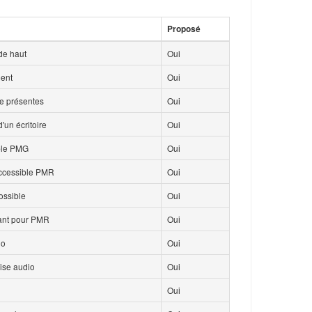
Proposé
de haut
Oui
ment
Oui
ce présentes
Oui
'un écritoire
Oui
ble PMG
Oui
accessible PMR
Oui
ossible
Oui
isant pour PMR
Oui
io
Oui
ise audio
Oui
Oui