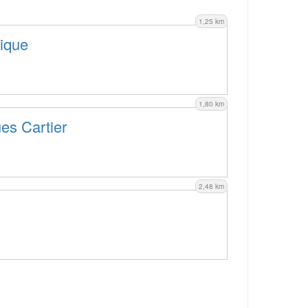
1,25 km
lique
1,80 km
es Cartier
2,48 km