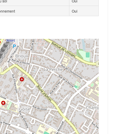
 sol
Oui
ionnement
Oui