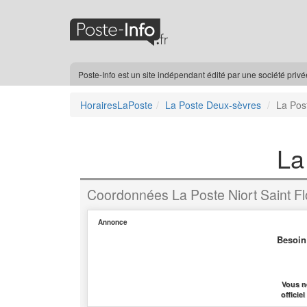
Poste-Info est un site indépendant édité par une société priv
HorairesLaPoste
La Poste Deux-sèvres
La Post
La
Coordonnées La Poste Niort Saint Fl
Annonce
Besoin
Vous n
officie