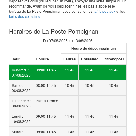
déposer vos colis (ou récuper un colis), envoyer une lettre simple ou un
recommandé. Avant de vous déplacer n hesitez pas à appeler le
bureau de La Poste Pompignan et/ou consulter les
tarifs postaux
et les
tarifs des colissimo
.
Horaires de La Poste Pompignan
Du 07/08/2026 au 13/08/2026
Heure de dépot maximum
Jour
Horaire
Lettres
Colissimo
Chronopost
Vendredi :
09:00-11:45
11:45
11:45
11:45
07/08/2026
Samedi :
08:00-10:45
10:45
10:45
10:45
08/08/2026
Dimanche :
Bureau fermé
09/08/2026
Lundi :
09:00-11:45
11:45
11:45
11:45
10/08/2026
Mardi :
09:00-11:45
11:45
11:45
11:45