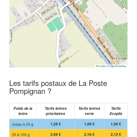
Leaflet
|
©
OpenStreetMap
Les tarifs postaux de La Poste
Pompignan ?
Poids de la
Tarifs lettres
Tarifs lettres
Tarifs
lettre
prioritaires
verte
Ecoplis
Jusqu à 20 g
1,28 €
1,08 €
1,06 €
20 à 100 g
2,56 €
2,16 €
2,12 €