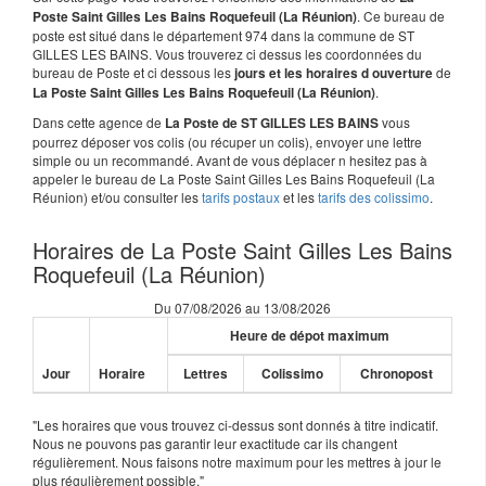
. Ce bureau de
Poste Saint Gilles Les Bains Roquefeuil (La Réunion)
poste est situé dans le département 974 dans la commune de ST
GILLES LES BAINS. Vous trouverez ci dessus les coordonnées du
bureau de Poste et ci dessous les
de
jours et les horaires d ouverture
.
La Poste Saint Gilles Les Bains Roquefeuil (La Réunion)
Dans cette agence de
vous
La Poste de ST GILLES LES BAINS
pourrez déposer vos colis (ou récuper un colis), envoyer une lettre
simple ou un recommandé. Avant de vous déplacer n hesitez pas à
appeler le bureau de La Poste Saint Gilles Les Bains Roquefeuil (La
Réunion) et/ou consulter les
tarifs postaux
et les
tarifs des colissimo
.
Horaires de La Poste Saint Gilles Les Bains
Roquefeuil (La Réunion)
Du 07/08/2026 au 13/08/2026
Heure de dépot maximum
Jour
Horaire
Lettres
Colissimo
Chronopost
"Les horaires que vous trouvez ci-dessus sont donnés à titre indicatif.
Nous ne pouvons pas garantir leur exactitude car ils changent
régulièrement. Nous faisons notre maximum pour les mettres à jour le
plus régulièrement possible."