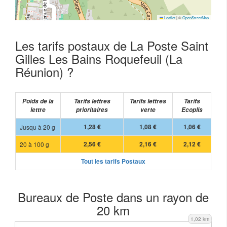
Leaflet
|
©
OpenStreetMap
Les tarifs postaux de La Poste Saint
Gilles Les Bains Roquefeuil (La
Réunion) ?
Poids de la
Tarifs lettres
Tarifs lettres
Tarifs
lettre
prioritaires
verte
Ecoplis
Jusqu à 20 g
1,28 €
1,08 €
1,06 €
20 à 100 g
2,56 €
2,16 €
2,12 €
Tout les tarifs Postaux
Bureaux de Poste dans un rayon de
20 km
1,02 km