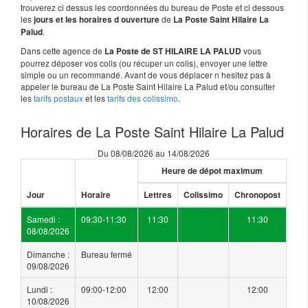
trouverez ci dessus les coordonnées du bureau de Poste et ci dessous
les
de
jours et les horaires d ouverture
La Poste Saint Hilaire La
.
Palud
Dans cette agence de
vous
La Poste de ST HILAIRE LA PALUD
pourrez déposer vos colis (ou récuper un colis), envoyer une lettre
simple ou un recommandé. Avant de vous déplacer n hesitez pas à
appeler le bureau de La Poste Saint Hilaire La Palud et/ou consulter
les
tarifs postaux
et les
tarifs des colissimo
.
Horaires de La Poste Saint Hilaire La Palud
Du 08/08/2026 au 14/08/2026
Heure de dépot maximum
Jour
Horaire
Lettres
Colissimo
Chronopost
Samedi :
09:30-11:30
11:30
11:30
08/08/2026
Dimanche :
Bureau fermé
09/08/2026
Lundi :
09:00-12:00
12:00
12:00
10/08/2026