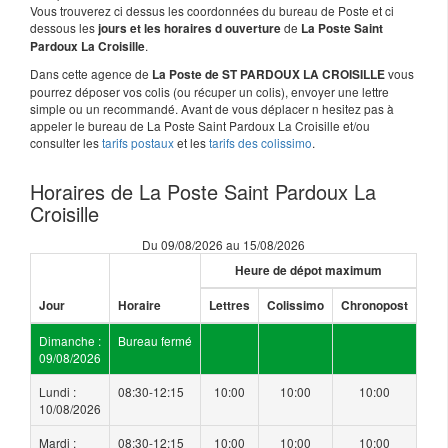
Vous trouverez ci dessus les coordonnées du bureau de Poste et ci
dessous les
de
jours et les horaires d ouverture
La Poste Saint
.
Pardoux La Croisille
Dans cette agence de
vous
La Poste de ST PARDOUX LA CROISILLE
pourrez déposer vos colis (ou récuper un colis), envoyer une lettre
simple ou un recommandé. Avant de vous déplacer n hesitez pas à
appeler le bureau de La Poste Saint Pardoux La Croisille et/ou
consulter les
tarifs postaux
et les
tarifs des colissimo
.
Horaires de La Poste Saint Pardoux La
Croisille
Du 09/08/2026 au 15/08/2026
Heure de dépot maximum
Jour
Horaire
Lettres
Colissimo
Chronopost
Dimanche :
Bureau fermé
09/08/2026
Lundi :
08:30-12:15
10:00
10:00
10:00
10/08/2026
Mardi :
08:30-12:15
10:00
10:00
10:00