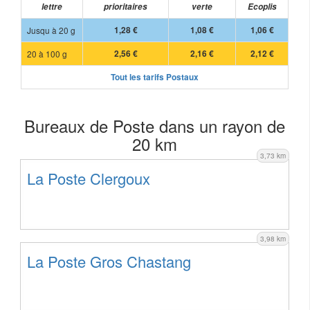
lettre
prioritaires
verte
Ecoplis
Jusqu à 20 g
1,28 €
1,08 €
1,06 €
20 à 100 g
2,56 €
2,16 €
2,12 €
Tout les tarifs Postaux
Bureaux de Poste dans un rayon de
20 km
3,73 km
La Poste Clergoux
3,98 km
La Poste Gros Chastang