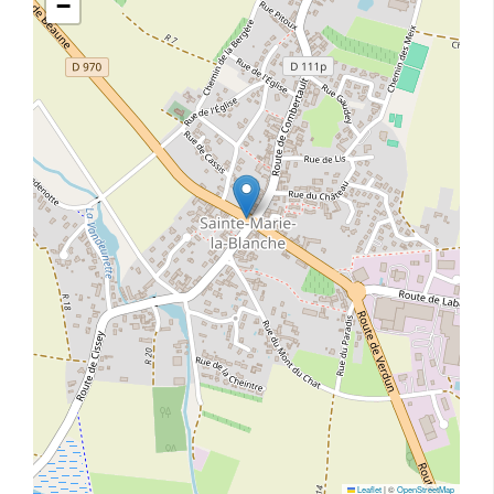
−
Leaflet
|
©
OpenStreetMap