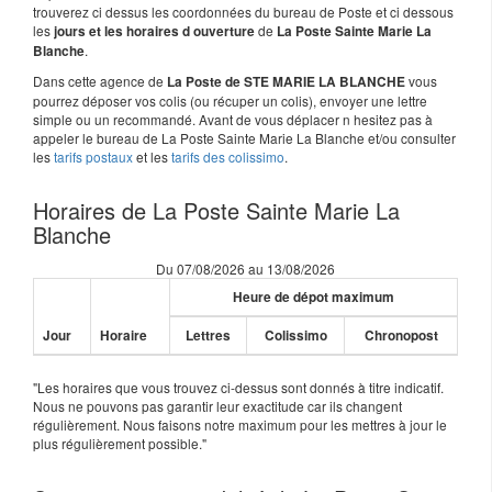
trouverez ci dessus les coordonnées du bureau de Poste et ci dessous
les
de
jours et les horaires d ouverture
La Poste Sainte Marie La
.
Blanche
Dans cette agence de
vous
La Poste de STE MARIE LA BLANCHE
pourrez déposer vos colis (ou récuper un colis), envoyer une lettre
simple ou un recommandé. Avant de vous déplacer n hesitez pas à
appeler le bureau de La Poste Sainte Marie La Blanche et/ou consulter
les
tarifs postaux
et les
tarifs des colissimo
.
Horaires de La Poste Sainte Marie La
Blanche
Du 07/08/2026 au 13/08/2026
Heure de dépot maximum
Jour
Horaire
Lettres
Colissimo
Chronopost
"Les horaires que vous trouvez ci-dessus sont donnés à titre indicatif.
Nous ne pouvons pas garantir leur exactitude car ils changent
régulièrement. Nous faisons notre maximum pour les mettres à jour le
plus régulièrement possible."