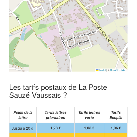
Leaflet
|
©
OpenStreetMap
Les tarifs postaux de La Poste
Sauzé Vaussais ?
Poids de la
Tarifs lettres
Tarifs lettres
Tarifs
lettre
prioritaires
verte
Ecoplis
Jusqu à 20 g
1,28 €
1,08 €
1,06 €