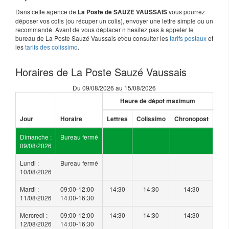
Dans cette agence de
vous pourrez
La Poste de SAUZE VAUSSAIS
déposer vos colis (ou récuper un colis), envoyer une lettre simple ou un
recommandé. Avant de vous déplacer n hesitez pas à appeler le
bureau de La Poste Sauzé Vaussais et/ou consulter les
tarifs postaux
et
les
tarifs des colissimo
.
Horaires de La Poste Sauzé Vaussais
Du 09/08/2026 au 15/08/2026
Heure de dépot maximum
Jour
Horaire
Lettres
Colissimo
Chronopost
Dimanche :
Bureau fermé
09/08/2026
Lundi :
Bureau fermé
10/08/2026
Mardi :
09:00-12:00
14:30
14:30
14:30
11/08/2026
14:00-16:30
Mercredi :
09:00-12:00
14:30
14:30
14:30
12/08/2026
14:00-16:30