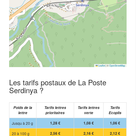
Leaflet
|
©
OpenStreetMap
Les tarifs postaux de La Poste
Serdinya ?
Poids de la
Tarifs lettres
Tarifs lettres
Tarifs
lettre
prioritaires
verte
Ecoplis
Jusqu à 20 g
1,28 €
1,08 €
1,06 €
20 à 100 g
2,56 €
2,16 €
2,12 €