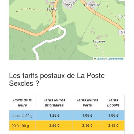
Leaflet
|
©
OpenStreetMap
Les tarifs postaux de La Poste
Sexcles ?
Poids de la
Tarifs lettres
Tarifs lettres
Tarifs
lettre
prioritaires
verte
Ecoplis
Jusqu à 20 g
1,28 €
1,08 €
1,06 €
20 à 100 g
2,56 €
2,16 €
2,12 €