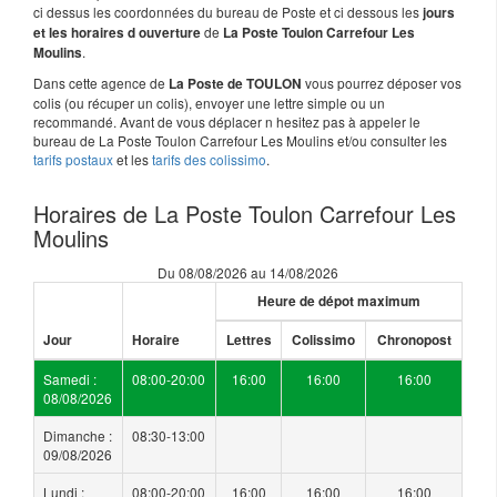
ci dessus les coordonnées du bureau de Poste et ci dessous les
jours
de
et les horaires d ouverture
La Poste Toulon Carrefour Les
.
Moulins
Dans cette agence de
vous pourrez déposer vos
La Poste de TOULON
colis (ou récuper un colis), envoyer une lettre simple ou un
recommandé. Avant de vous déplacer n hesitez pas à appeler le
bureau de La Poste Toulon Carrefour Les Moulins et/ou consulter les
tarifs postaux
et les
tarifs des colissimo
.
Horaires de La Poste Toulon Carrefour Les
Moulins
Du 08/08/2026 au 14/08/2026
Heure de dépot maximum
Jour
Horaire
Lettres
Colissimo
Chronopost
Samedi :
08:00-20:00
16:00
16:00
16:00
08/08/2026
Dimanche :
08:30-13:00
09/08/2026
Lundi :
08:00-20:00
16:00
16:00
16:00