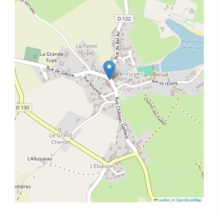
Leaflet
|
©
OpenStreetMap