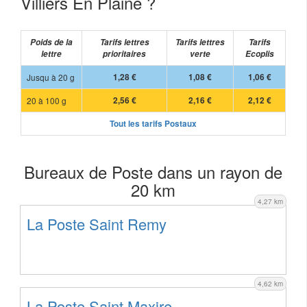
Villiers En Plaine ?
Poids de la
Tarifs lettres
Tarifs lettres
Tarifs
lettre
prioritaires
verte
Ecoplis
Jusqu à 20 g
1,28 €
1,08 €
1,06 €
20 à 100 g
2,56 €
2,16 €
2,12 €
Tout les tarifs Postaux
Bureaux de Poste dans un rayon de
20 km
4,27 km
La Poste Saint Remy
4,62 km
La Poste Saint Maxire