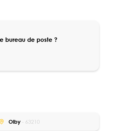
re bureau de poste ?
Olby
- 63210