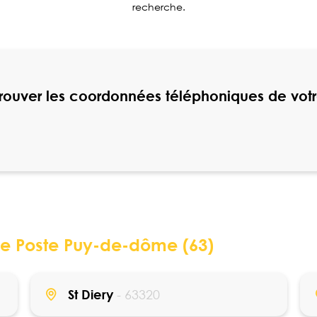
recherche.
trouver les coordonnées téléphoniques de vot
une Poste Puy-de-dôme (63)
St Diery
- 63320