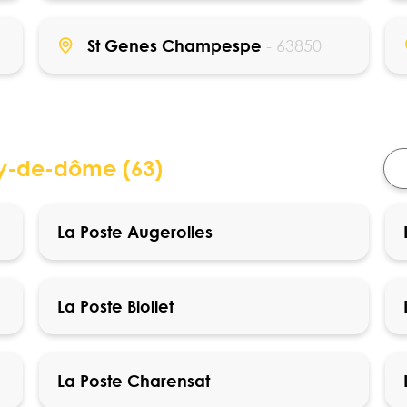
St Genes Champespe
- 63850
uy-de-dôme (63)
La Poste Augerolles
La Poste Biollet
La Poste Charensat