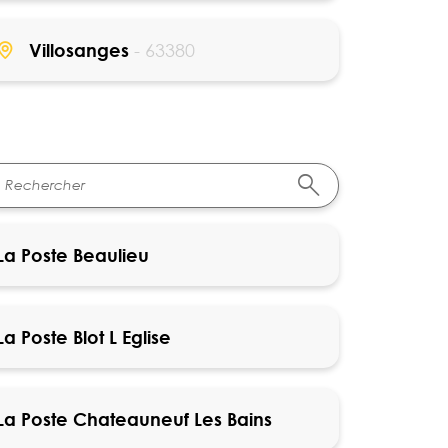
Villosanges
- 63380
La Poste Beaulieu
La Poste Blot L Eglise
La Poste Chateauneuf Les Bains