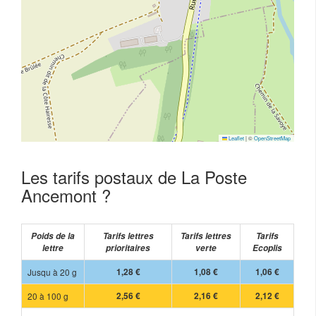
Leaflet
|
©
OpenStreetMap
Les tarifs postaux de La Poste
Ancemont ?
Poids de la
Tarifs lettres
Tarifs lettres
Tarifs
lettre
prioritaires
verte
Ecoplis
Jusqu à 20 g
1,28 €
1,08 €
1,06 €
20 à 100 g
2,56 €
2,16 €
2,12 €