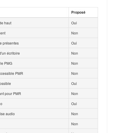
Proposé
de haut
Oui
ment
Non
ce présentes
Oui
'un écritoire
Non
ble PMG
Non
accessible PMR
Non
ossible
Oui
isant pour PMR
Non
io
Oui
ise audio
Non
Non