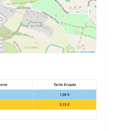
Leaflet
|
©
OpenStreetMap
verte
Tarifs Ecoplis
1,06 €
2,12 €