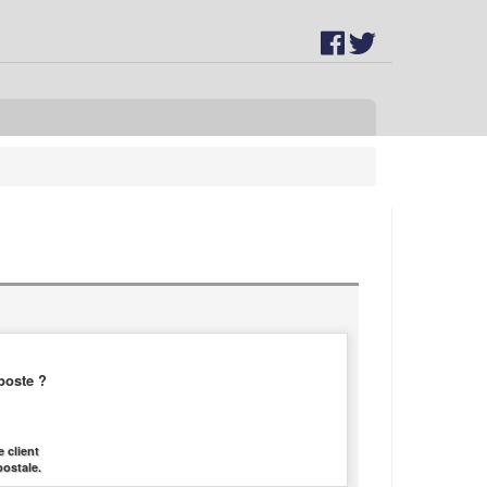
poste ?
 client
postale.