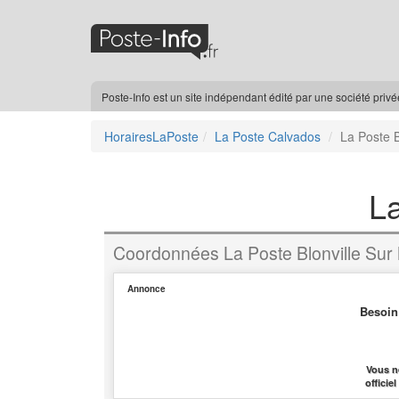
Poste-Info est un site indépendant édité par une société priv
HorairesLaPoste
La Poste Calvados
La Poste B
La
Coordonnées La Poste Blonville Sur
Annonce
Besoin
Vous n
officie