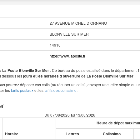
27 AVENUE MICHEL D ORNANO
BLONVILLE SUR MER
14910
https://www.laposte.fr
de
. Ce bureau de poste est situé dans le départeme
La Poste Blonville Sur Mer
ci dessous les
de
.
jours et les horaires d ouverture
La Poste Blonville Sur Mer
us pourrez déposer vos colis (ou récuper un colis), envoyer une lettre simple ou
ter les
tarifs postaux
et les
tarifs des colissimo
.
er
Du 07/08/2026 au 13/08/2026
Heure de dépot maxim
Horaire
Lettres
Colissimo