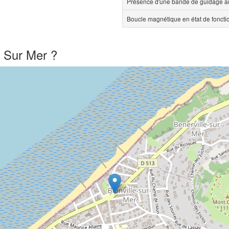
Présence d'une bande de guidage au
Boucle magnétique en état de fonct
e Sur Mer ?