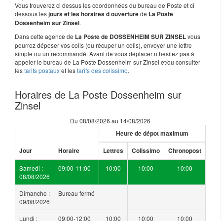
Vous trouverez ci dessus les coordonnées du bureau de Poste et ci
dessous les
de
jours et les horaires d ouverture
La Poste
.
Dossenheim sur Zinsel
Dans cette agence de
vous
La Poste de DOSSENHEIM SUR ZINSEL
pourrez déposer vos colis (ou récuper un colis), envoyer une lettre
simple ou un recommandé. Avant de vous déplacer n hesitez pas à
appeler le bureau de La Poste Dossenheim sur Zinsel et/ou consulter
les
tarifs postaux
et les
tarifs des colissimo
.
Horaires de La Poste Dossenheim sur
Zinsel
Du 08/08/2026 au 14/08/2026
Heure de dépot maximum
Jour
Horaire
Lettres
Colissimo
Chronopost
Samedi :
09:00-11:00
10:00
10:00
10:00
08/08/2026
Dimanche :
Bureau fermé
09/08/2026
Lundi :
09:00-12:00
10:00
10:00
10:00