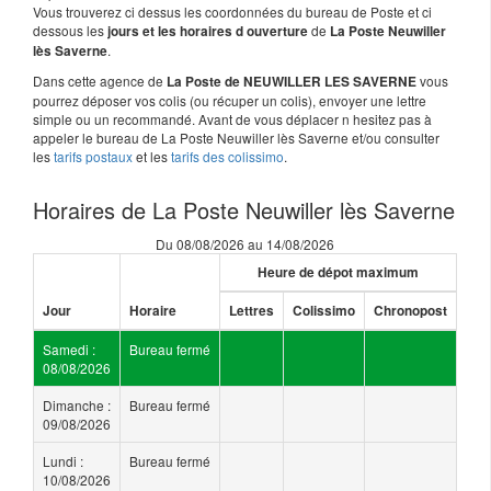
Vous trouverez ci dessus les coordonnées du bureau de Poste et ci
dessous les
de
jours et les horaires d ouverture
La Poste Neuwiller
.
lès Saverne
Dans cette agence de
vous
La Poste de NEUWILLER LES SAVERNE
pourrez déposer vos colis (ou récuper un colis), envoyer une lettre
simple ou un recommandé. Avant de vous déplacer n hesitez pas à
appeler le bureau de La Poste Neuwiller lès Saverne et/ou consulter
les
tarifs postaux
et les
tarifs des colissimo
.
Horaires de La Poste Neuwiller lès Saverne
Du 08/08/2026 au 14/08/2026
Heure de dépot maximum
Jour
Horaire
Lettres
Colissimo
Chronopost
Samedi :
Bureau fermé
08/08/2026
Dimanche :
Bureau fermé
09/08/2026
Lundi :
Bureau fermé
10/08/2026