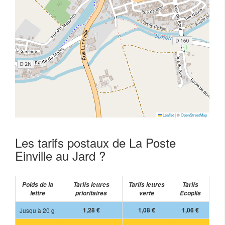
Leaflet
|
©
OpenStreetMap
Les tarifs postaux de La Poste
Einville au Jard ?
Poids de la
Tarifs lettres
Tarifs lettres
Tarifs
lettre
prioritaires
verte
Ecoplis
Jusqu à 20 g
1,28 €
1,08 €
1,06 €