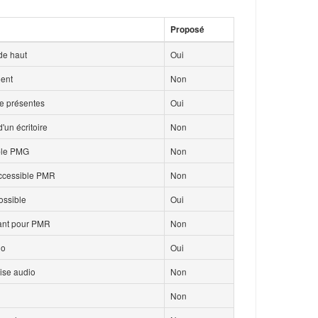
Proposé
de haut
Oui
ment
Non
ce présentes
Oui
'un écritoire
Non
ble PMG
Non
accessible PMR
Non
ossible
Oui
isant pour PMR
Non
io
Oui
ise audio
Non
Non