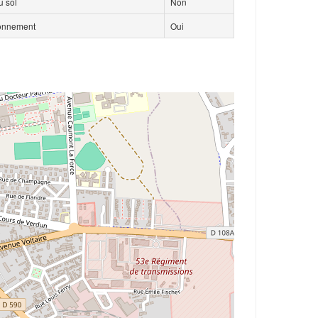
 sol
Non
ionnement
Oui