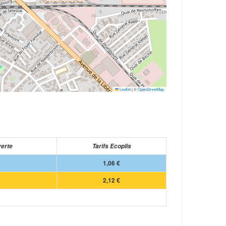
Leaflet
|
©
OpenStreetMap
verte
Tarifs Ecoplis
1,06 €
2,12 €