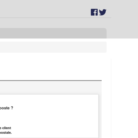
poste ?
 client
postale.