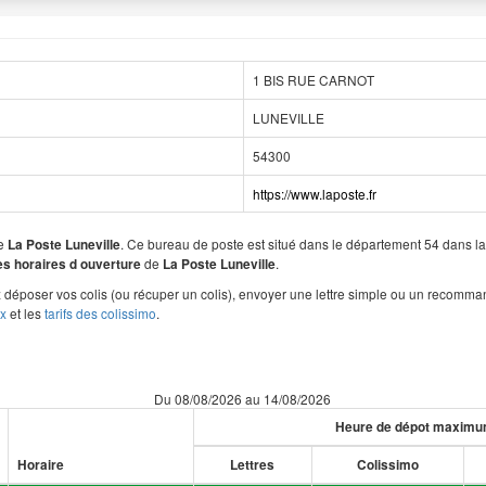
1 BIS RUE CARNOT
LUNEVILLE
54300
https://www.laposte.fr
de
. Ce bureau de poste est situé dans le département 54 dans
La Poste Luneville
de
.
les horaires d ouverture
La Poste Luneville
déposer vos colis (ou récuper un colis), envoyer une lettre simple ou un recomma
ux
et les
tarifs des colissimo
.
Du 08/08/2026 au 14/08/2026
Heure de dépot maxim
Horaire
Lettres
Colissimo