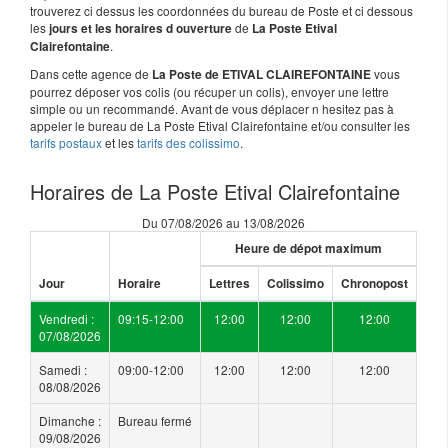
trouverez ci dessus les coordonnées du bureau de Poste et ci dessous
les
de
jours et les horaires d ouverture
La Poste Etival
.
Clairefontaine
Dans cette agence de
vous
La Poste de ETIVAL CLAIREFONTAINE
pourrez déposer vos colis (ou récuper un colis), envoyer une lettre
simple ou un recommandé. Avant de vous déplacer n hesitez pas à
appeler le bureau de La Poste Etival Clairefontaine et/ou consulter les
tarifs postaux
et les
tarifs des colissimo
.
Horaires de La Poste Etival Clairefontaine
Du 07/08/2026 au 13/08/2026
Heure de dépot maximum
Jour
Horaire
Lettres
Colissimo
Chronopost
Vendredi :
09:15-12:00
12:00
12:00
12:00
07/08/2026
Samedi :
09:00-12:00
12:00
12:00
12:00
08/08/2026
Dimanche :
Bureau fermé
09/08/2026