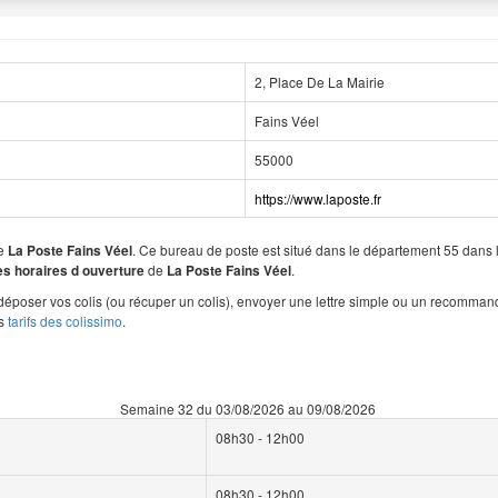
2, Place De La Mairie
Fains Véel
55000
https://www.laposte.fr
de
. Ce bureau de poste est situé dans le département 55 dans
La Poste Fains Véel
de
.
les horaires d ouverture
La Poste Fains Véel
époser vos colis (ou récuper un colis), envoyer une lettre simple ou un recomman
es
tarifs des colissimo
.
Semaine 32 du 03/08/2026 au 09/08/2026
08h30 - 12h00
08h30 - 12h00