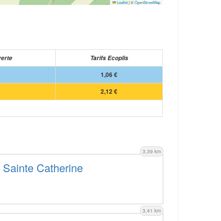
Leaflet
|
©
OpenStreetMap
verte
Tarifs Ecoplis
1,06 €
2,12 €
3,39 km
 Sainte Catherine
3,41 km