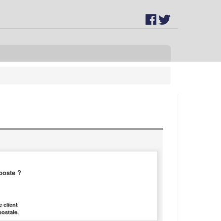
poste ?
 client
postale.