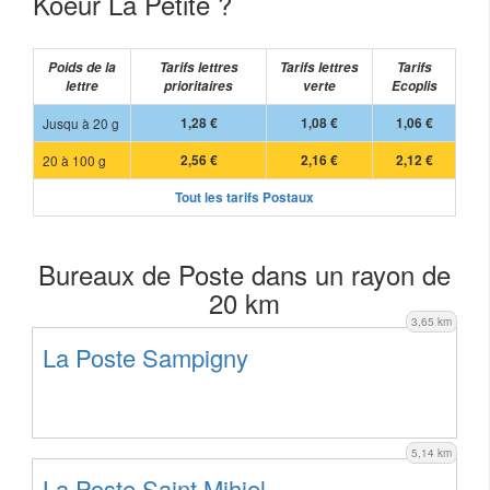
Koeur La Petite ?
Poids de la
Tarifs lettres
Tarifs lettres
Tarifs
lettre
prioritaires
verte
Ecoplis
Jusqu à 20 g
1,28 €
1,08 €
1,06 €
20 à 100 g
2,56 €
2,16 €
2,12 €
Tout les tarifs Postaux
Bureaux de Poste dans un rayon de
20 km
3,65 km
La Poste Sampigny
5,14 km
La Poste Saint Mihiel