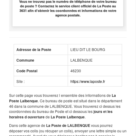
Vous ne trouvez pas le numéro de téléphone de votre bureau
de poste ? Contactez le service client officiel de La Poste au
3631 afin d’obtenir les coordonnées et informations de votre
agence postale.
LIEU DIT LE BOURG
Adresse de la Poste
LALBENQUE
Commune
46230
Code Postal
Site :
https://www.laposte.fr
Sur cette page vous trouverez l ensemble des informations de
La
. Ce bureau de poste est situé dans le département
Poste Lalbenque
46 dans la commune de LALBENQUE. Vous trouverez ci dessus les
coordonnées du bureau de Poste et ci dessous les
jours et les
de
.
horaires d ouverture
La Poste Lalbenque
Dans cette agence de
vous pourrez
La Poste de LALBENQUE
déposer vos colis (ou récuper un colis), envoyer une lettre simple ou un
recommandé. Avant de vous déplacer n hesitez pas à appeler le