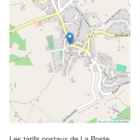
Leaflet
|
©
OpenStreetMap
Les tarifs postaux de La Poste