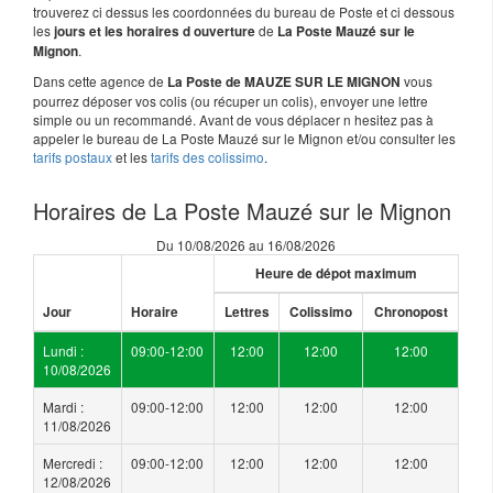
trouverez ci dessus les coordonnées du bureau de Poste et ci dessous
les
de
jours et les horaires d ouverture
La Poste Mauzé sur le
.
Mignon
Dans cette agence de
vous
La Poste de MAUZE SUR LE MIGNON
pourrez déposer vos colis (ou récuper un colis), envoyer une lettre
simple ou un recommandé. Avant de vous déplacer n hesitez pas à
appeler le bureau de La Poste Mauzé sur le Mignon et/ou consulter les
tarifs postaux
et les
tarifs des colissimo
.
Horaires de La Poste Mauzé sur le Mignon
Du 10/08/2026 au 16/08/2026
Heure de dépot maximum
Jour
Horaire
Lettres
Colissimo
Chronopost
Lundi :
09:00-12:00
12:00
12:00
12:00
10/08/2026
Mardi :
09:00-12:00
12:00
12:00
12:00
11/08/2026
Mercredi :
09:00-12:00
12:00
12:00
12:00
12/08/2026