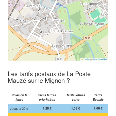
Leaflet
|
©
OpenStreetMap
Les tarifs postaux de La Poste
Mauzé sur le Mignon ?
Poids de la
Tarifs lettres
Tarifs lettres
Tarifs
lettre
prioritaires
verte
Ecoplis
Jusqu à 20 g
1,28 €
1,08 €
1,06 €