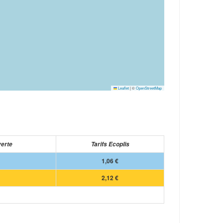
Leaflet
|
©
OpenStreetMap
verte
Tarifs Ecoplis
1,06 €
2,12 €