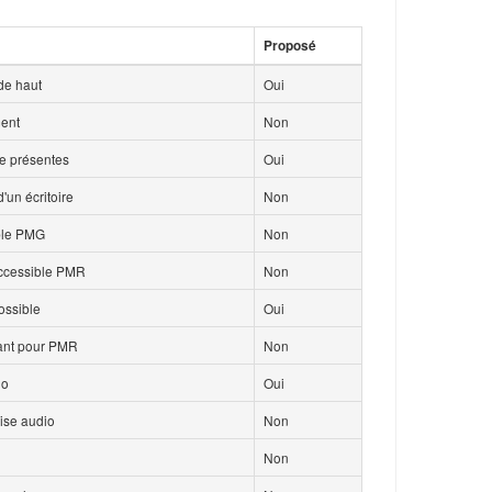
Proposé
de haut
Oui
ment
Non
ce présentes
Oui
'un écritoire
Non
ble PMG
Non
accessible PMR
Non
ossible
Oui
isant pour PMR
Non
io
Oui
ise audio
Non
Non