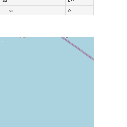
 sol
Non
ionnement
Oui