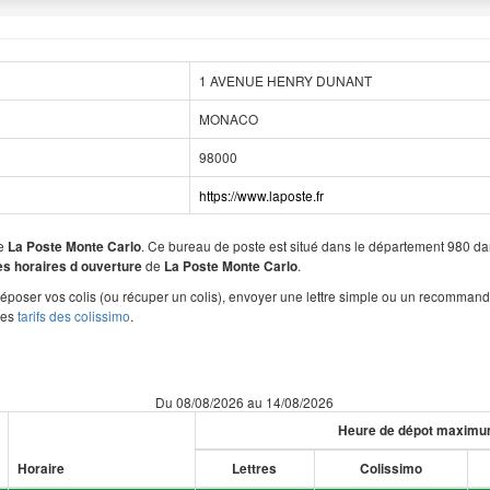
1 AVENUE HENRY DUNANT
MONACO
98000
https://www.laposte.fr
de
. Ce bureau de poste est situé dans le département 980 
La Poste Monte Carlo
de
.
les horaires d ouverture
La Poste Monte Carlo
poser vos colis (ou récuper un colis), envoyer une lettre simple ou un recommand
les
tarifs des colissimo
.
Du 08/08/2026 au 14/08/2026
Heure de dépot maxim
Horaire
Lettres
Colissimo