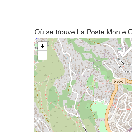
Où se trouve La Poste Monte C
+
−