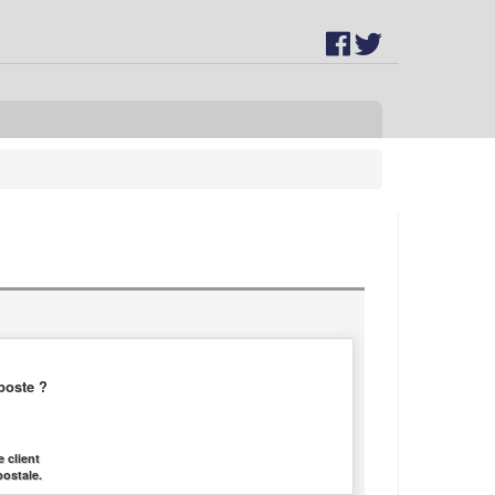
poste ?
 client
postale.