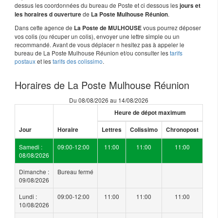
dessus les coordonnées du bureau de Poste et ci dessous les
jours et
de
.
les horaires d ouverture
La Poste Mulhouse Réunion
Dans cette agence de
vous pourrez déposer
La Poste de MULHOUSE
vos colis (ou récuper un colis), envoyer une lettre simple ou un
recommandé. Avant de vous déplacer n hesitez pas à appeler le
bureau de La Poste Mulhouse Réunion et/ou consulter les
tarifs
postaux
et les
tarifs des colissimo
.
Horaires de La Poste Mulhouse Réunion
Du 08/08/2026 au 14/08/2026
Heure de dépot maximum
Jour
Horaire
Lettres
Colissimo
Chronopost
Samedi :
09:00-12:00
11:00
11:00
11:00
08/08/2026
Dimanche :
Bureau fermé
09/08/2026
Lundi :
09:00-12:00
11:00
11:00
11:00
10/08/2026